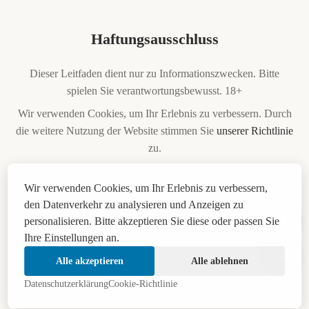
Haftungsausschluss
Dieser Leitfaden dient nur zu Informationszwecken. Bitte
spielen Sie verantwortungsbewusst. 18+
Wir verwenden Cookies, um Ihr Erlebnis zu verbessern. Durch
die weitere Nutzung der Website stimmen Sie
unserer Richtlinie
zu.
Diese Website enthält Affiliate-Links. Wir erhalten
Wir verwenden Cookies, um Ihr Erlebnis zu verbessern,
möglicherweise eine Provision, wenn Sie über diese Links
den Datenverkehr zu analysieren und Anzeigen zu
einkaufen, ohne dass Ihnen zusätzliche Kosten entstehen.
personalisieren. Bitte akzeptieren Sie diese oder passen Sie
Wenn Sie unter Spielsucht leiden, finden Sie hier
Hilfe
.
Ihre Einstellungen an.
14:46
Alle akzeptieren
Alle ablehnen
Datenschutzerklärung
Cookie-Richtlinie
August 2026 | © Wetten auf Pferderennen